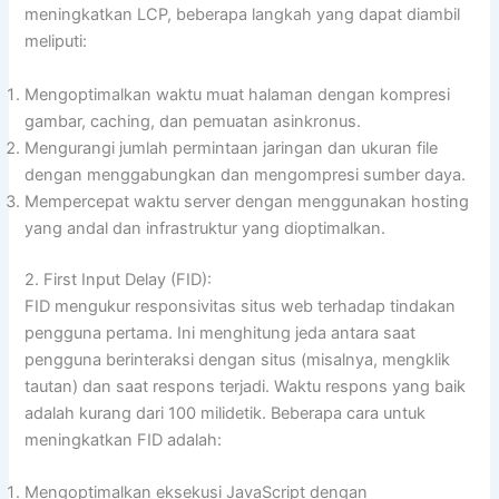
meningkatkan LCP, beberapa langkah yang dapat diambil
meliputi:
Mengoptimalkan waktu muat halaman dengan kompresi
gambar, caching, dan pemuatan asinkronus.
Mengurangi jumlah permintaan jaringan dan ukuran file
dengan menggabungkan dan mengompresi sumber daya.
Mempercepat waktu server dengan menggunakan hosting
yang andal dan infrastruktur yang dioptimalkan.
2. First Input Delay (FID):
FID mengukur responsivitas situs web terhadap tindakan
pengguna pertama. Ini menghitung jeda antara saat
pengguna berinteraksi dengan situs (misalnya, mengklik
tautan) dan saat respons terjadi. Waktu respons yang baik
adalah kurang dari 100 milidetik. Beberapa cara untuk
meningkatkan FID adalah:
Mengoptimalkan eksekusi JavaScript dengan