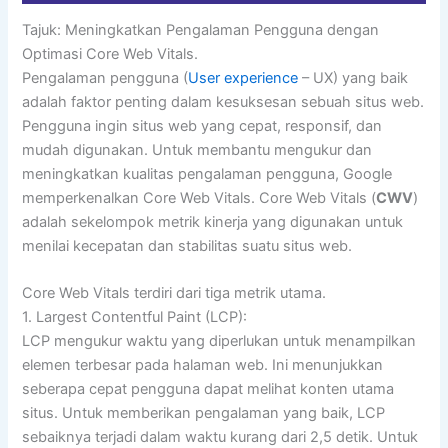
Tajuk: Meningkatkan Pengalaman Pengguna dengan
Optimasi Core Web Vitals.
Pengalaman pengguna (
User experience
– UX) yang baik
adalah faktor penting dalam kesuksesan sebuah situs web.
Pengguna ingin situs web yang cepat, responsif, dan
mudah digunakan. Untuk membantu mengukur dan
meningkatkan kualitas pengalaman pengguna, Google
memperkenalkan Core Web Vitals. Core Web Vitals (
CWV
)
adalah sekelompok metrik kinerja yang digunakan untuk
menilai kecepatan dan stabilitas suatu situs web.
Core Web Vitals terdiri dari tiga metrik utama.
1. Largest Contentful Paint (LCP):
LCP mengukur waktu yang diperlukan untuk menampilkan
elemen terbesar pada halaman web. Ini menunjukkan
seberapa cepat pengguna dapat melihat konten utama
situs. Untuk memberikan pengalaman yang baik, LCP
sebaiknya terjadi dalam waktu kurang dari 2,5 detik. Untuk