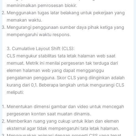
meminimalkan pemrosesan blokir.
Menggunakan tugas latar belakang untuk pekerjaan yang
memakan waktu.
Mengurangi penggunaan sumber daya pihak ketiga yang
mempengaruhi waktu respons.
3. Cumulative Layout Shift (CLS):
CLS mengukur stabilitas tata letak halaman web saat
memuat. Metrik ini menilai pergeseran tak terduga dari
elemen halaman web yang dapat mengganggu
pengalaman pengguna. Skor CLS yang diinginkan adalah
kurang dari 0,1. Beberapa langkah untuk mengurangi CLS
meliputi:
Menentukan dimensi gambar dan video untuk mencegah
pergeseran konten saat muatan dinamis.
Memberikan ruang yang cukup untuk iklan dan elemen
eksternal agar tidak mempengaruhi tata letak halaman.
Menggunakan animasi dengan properti CSS yang tepat