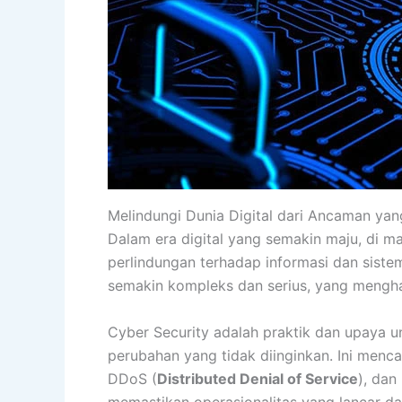
Melindungi Dunia Digital dari Ancaman yang
Dalam era digital yang semakin maju, di 
perlindungan terhadap informasi dan sist
semakin kompleks dan serius, yang mengha
Cyber Security adalah praktik dan upaya un
perubahan yang tidak diinginkan. Ini menca
DDoS (
Distributed Denial of Service
), dan
memastikan operasionalitas yang lancar dar