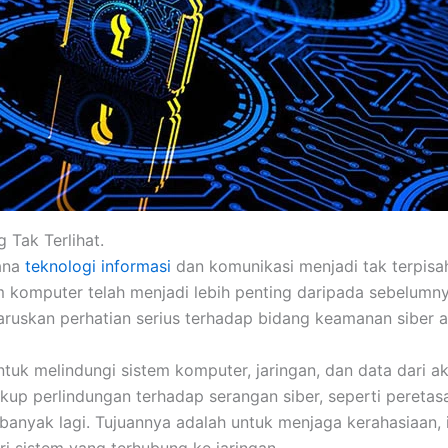
 Tak Terlihat.
mana
teknologi informasi
dan komunikasi menjadi tak terpisah
em komputer telah menjadi lebih penting daripada sebelum
ruskan perhatian serius terhadap bidang keamanan siber a
tuk melindungi sistem komputer, jaringan, dan data dari ak
kup perlindungan terhadap serangan siber, seperti peretasa
 banyak lagi. Tujuannya adalah untuk menjaga kerahasiaan, i
i sistem yang terhubung ke jaringan.